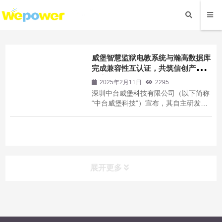
威堡智慧监狱电教系统与瀚高数据库
完成兼容性互认证，共筑信创产业新
生态
2025年2月11日
2295
深圳中台威堡科技有限公司（以下简称
“中台威堡科技”）宣布，其自主研发的
威堡智慧监狱电教系统与瀚高软件股份
有限公司（以下简称“瀚高软件”）的瀚
高数据库管理系统V4.5完成产品兼容性
互认证。此次认证标志着中台威堡科技
在信创领域取得重要突破，也为智慧监
狱智能化...
展开更多
案例分类