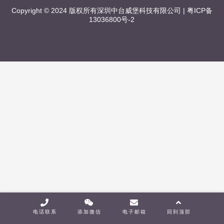
医院案列
Copyright © 2024 版权所有深圳中台威堡科技有限公司 |
粤ICP备
13036800号-2
司法监狱案列
广电IPTV案列
酒店行业案列
院校IPTV案列
电话联系
添加微信
电子邮箱
回到顶部