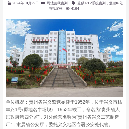
2024年10月29日
司法监狱案列
监狱IPTV系统案列，监狱IP化
电视案列
4194
单位概况：贵州省兴义监狱始建于1952年，位于兴义市桔
丰路1号(原地名牛场坝)，1953年竣工，命名为“贵州省人
民政府第四分监”，对外经营名称为“贵州省兴义工艺制造
厂”，隶属省公安厅，委托兴义地区专署公安处代管。