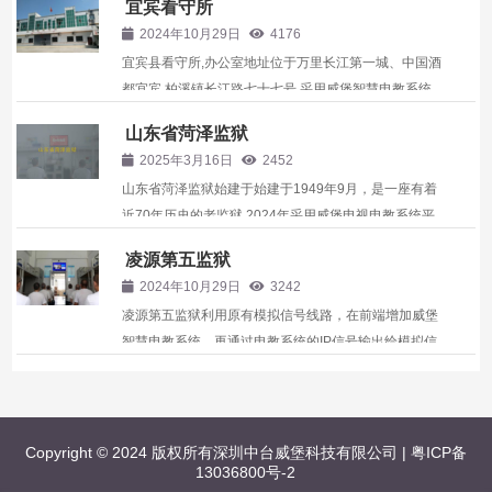
宜宾看守所
由科级升为副县级，2012年升为正县级，受衡阳市司
2024年10月29日
4176
法局指导管理。1996年场所由衡南县云集镇整体搬迁
宜宾县看守所,办公室地址位于万里长江第一城、中国酒
到现址市衡州...
都宜宾,柏溪镇长江路七十七号 采用威堡智慧电教系统 ,
山东省菏泽监狱
2025年3月16日
2452
山东省菏泽监狱始建于始建于1949年9月，是一座有着
近70年历史的老监狱 2024年采用威堡电视电教系统平
台与创维智能电视相匹配，实现的功能有 电视直播、教
凌源第五监狱
育点播、强制插播、语音广播、远程控制等功能。 ,
2024年10月29日
3242
凌源第五监狱利用原有模拟信号线路，在前端增加威堡
智慧电教系统，再通过电教系统的IP信号输出给模拟信
号，实现了可播可控的效果 ,
Copyright © 2024 版权所有深圳中台威堡科技有限公司 |
粤ICP备
13036800号-2